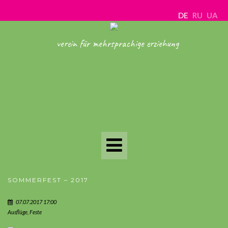
DE
RU
UA
verein für mehrsprachige erziehung
Toggle
Navigation
SOMMERFEST – 2017
07.07.2017 17:00
Ausflüge
,
Feste