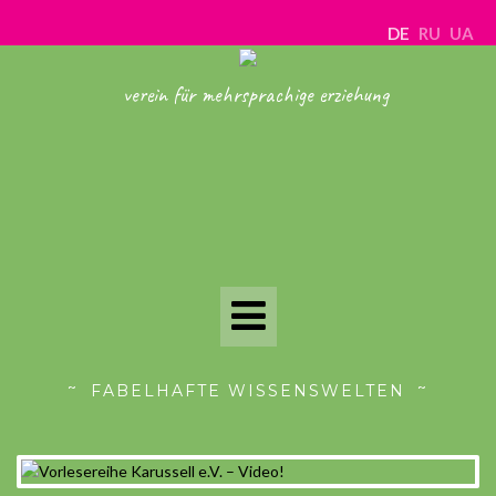
DE
RU
UA
verein für mehrsprachige erziehung
Toggle
Navigation
FABELHAFTE WISSENSWELTEN