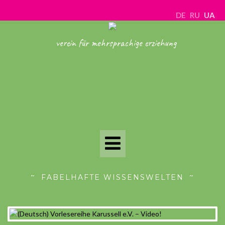
DE
RU
UA
verein für mehrsprachige erziehung
Toggle
Navigation
FABELHAFTE WISSENSWELTEN