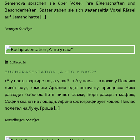
Semenova sprachen sie über Vögel, ihre Eigenschaften und
Besonderheiten. Später gaben sie sich gegenseitig Vogel-Rätsel
auf. Jemand hatte […]
Lesungen
,
Sonstiges
18.06.2016
BUCHPRÄSENTATION „А ЧТО У ВАС?“
«А у нас в квартире газ, а у вас?…» А у нас… … в носке у Павлика
живёт паук, хомячки Аркадия едят петрушку, принцесса Ника
разводит бабочек, Витя пишет сказки, Боря раскрыл мафию,
София скачет на лошади, Афина фотографирует кошек, Никлас
полетел на Луну, Гриша […]
Ausstellungen
,
Sonstiges