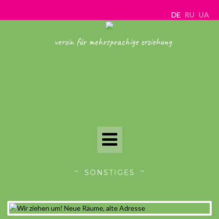
DE
RU
UA
verein für mehrsprachige erziehung
Toggle
Navigation
SONSTIGES