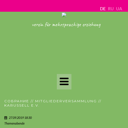
DE
RU
UA
verein für mehrsprachige erziehung
Toggle
Navigation
СОБРАНИЕ // MITGLIEDERVERSAMMLUNG //
KARUSSELL E.V.
27.09.2019 18:30
Themenabende