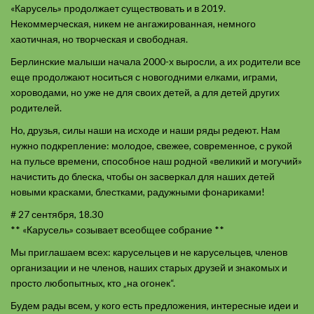
«Карусель» продолжает существовать и в 2019.
Некоммерческая, никем не ангажированная, немного
хаотичная, но творческая и свободная.
Берлинские малыши начала 2000-х выросли, а их родители все
еще продолжают носиться с новогодними елками, играми,
хороводами, но уже не для своих детей, а для детей других
родителей.
Но, друзья, силы наши на исходе и наши ряды редеют. Нам
нужно подкрепление: молодое, свежее, современное, с рукой
на пульсе времени, способное наш родной «великий и могучий»
начистить до блеска, чтобы он засверкал для наших детей
новыми красками, блестками, радужными фонариками!
# 27 сентября, 18.30
** «Карусель» созывает всеобщее собрание **
Мы приглашаем всех: карусельцев и не карусельцев, членов
организации и не членов, наших старых друзей и знакомых и
просто любопытных, кто „на огонек“.
Будем рады всем, у кого есть предложения, интересные идеи и