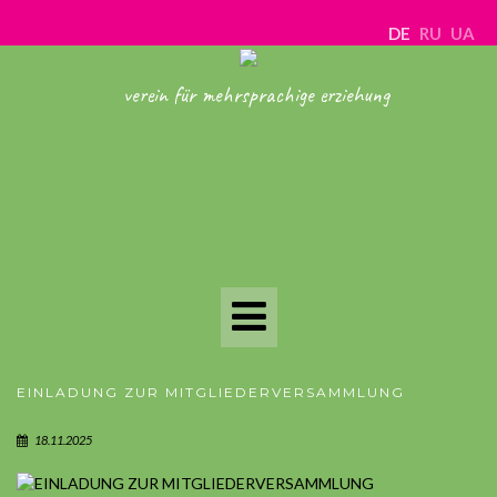
DE
RU
UA
verein für mehrsprachige erziehung
Toggle
Navigation
EINLADUNG ZUR MITGLIEDERVERSAMMLUNG
18.11.2025