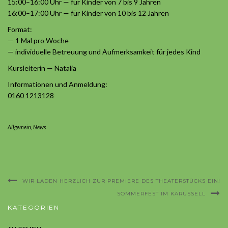
15:00–16:00 Uhr — für Kinder von 7 bis 9 Jahren
16:00–17:00 Uhr — für Kinder von 10 bis 12 Jahren
Format:
— 1 Mal pro Woche
— individuelle Betreuung und Aufmerksamkeit für jedes Kind
Kursleiterin — Natalia
Informationen und Anmeldung:
0160 1213128
Allgemein
,
News
WIR LADEN HERZLICH ZUR PREMIERE DES THEATERSTÜCKS EIN!
SOMMERFEST IM KARUSSELL
KATEGORIEN