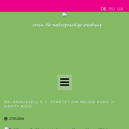
DE
RU
UA
verein für mehrsprachige erziehung
Toggle
Navigation
BEI KARUSSELL E.V. STARTET EIN NEUER KURS —
HAPPY KIDS!
27.05.2026