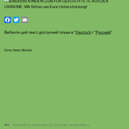
Facebook
Twitter
Email
Вибачте цей текст доступний тільки в “
Deutsch
і “
Русский
”.
Kurse
,
News
,
Ukraine
(DEUTSCH) THEATER AG (13+) BEI KARUSSELL