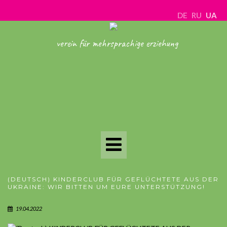
DE
RU
UA
verein für mehrsprachige erziehung
Toggle
Navigation
(DEUTSCH) KINDERCLUB FÜR GEFLÜCHTETE AUS DER
UKRAINE: WIR BITTEN UM EURE UNTERSTÜTZUNG!
19.04.2022