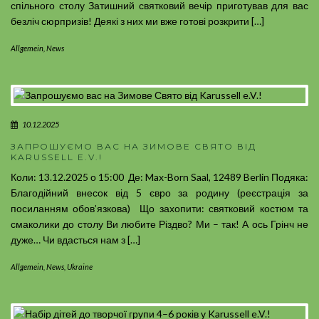
спільного столу Затишний святковий вечір приготував для вас
безліч сюрпризів! Деякі з них ми вже готові розкрити […]
Allgemein
,
News
10.12.2025
ЗАПРОШУЄМО ВАС НА ЗИМОВЕ СВЯТО ВІД
KARUSSELL E.V.!
Коли: 13.12.2025 о 15:00 ️ Де: Max-Born Saal, 12489 Berlin Подяка:
Благодійний внесок від 5 євро за родину (реєстрація за
посиланням обов’язкова) Що захопити: святковий костюм та
смаколики до столу Ви любите Різдво? Ми – так! А ось Грінч не
дуже… Чи вдасться нам з […]
Allgemein
,
News
,
Ukraine