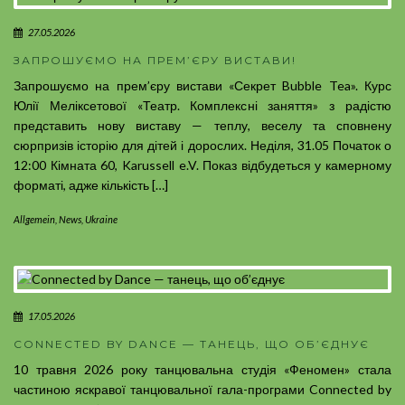
27.05.2026
ЗАПРОШУЄМО НА ПРЕМ’ЄРУ ВИСТАВИ!
Запрошуємо на прем’єру вистави «Секрет Bubble Tea». Курс
Юлії Меліксетової «Театр. Комплексні заняття» з радістю
представить нову виставу — теплу, веселу та сповнену
сюрпризів історію для дітей і дорослих. Неділя, 31.05 Початок о
12:00 Кімната 60, Karussell e.V. Показ відбудеться у камерному
форматі, адже кількість […]
Allgemein
,
News
,
Ukraine
17.05.2026
CONNECTED BY DANCE — ТАНЕЦЬ, ЩО ОБ’ЄДНУЄ
10 травня 2026 року танцювальна студія «Феномен» стала
частиною яскравої танцювальної гала-програми Connected by