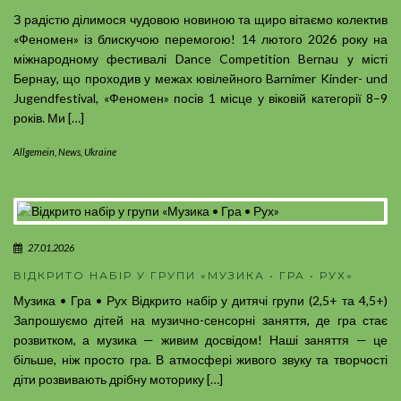
З радістю ділимося чудовою новиною та щиро вітаємо колектив
«Феномен» із блискучою перемогою! 14 лютого 2026 року на
міжнародному фестивалі Dance Competition Bernau у місті
Бернау, що проходив у межах ювілейного Barnimer Kinder- und
Jugendfestival, «Феномен» посів 1 місце у віковій категорії 8–9
років. Ми […]
Allgemein
,
News
,
Ukraine
27.01.2026
ВІДКРИТО НАБІР У ГРУПИ «МУЗИКА • ГРА • РУХ»
Музика • Гра • Рух Відкрито набір у дитячі групи (2,5+ та 4,5+)
Запрошуємо дітей на музично-сенсорні заняття, де гра стає
розвитком, а музика — живим досвідом! Наші заняття — це
більше, ніж просто гра. В атмосфері живого звуку та творчості
діти розвивають дрібну моторику […]