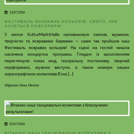
13.07.2026
ФЕСТИВАЛЬ ЯСКРАВИХ КОЛЬОРІВ: СВЯТО, ЯКЕ
ХОЧЕТЬСЯ ПОВТОРИТИ!
5 липня KulturMarktHalle наповнилася сміхом, музикою,
творчістю та яскравими барвами — саме так пройшов наш
Фестиваль яскравих кольорів! На сцені на гостей чекала
насичена концертна програма. Глядачі із захопленням
переглянули показ мод, театральну постановку, творчий
перформанс, музичні виступи, а також номери наших
хореографічних колективів Етна […]
Allgemein
,
News
,
Ukraine
03.07.2026
ВІТАЄМО НАШІ ТАНЦЮВАЛЬНІ КОЛЕКТИВИ З