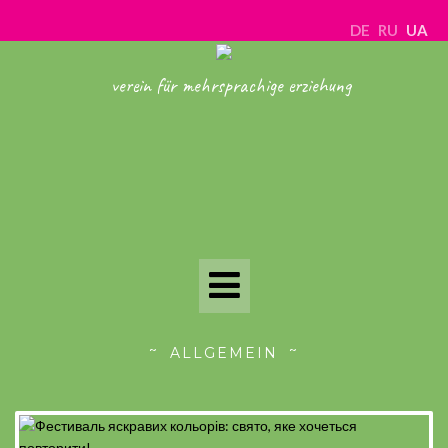
DE
RU
UA
verein für mehrsprachige erziehung
Toggle
Navigation
ALLGEMEIN