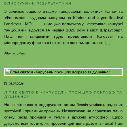
БЛИСКУЧИМИ РЕЗУЛЬТАТАМИ!
З великою радістю вітаємо танцювальні колективи «Етна» та
«Феномен» з чудовим виступом на Kinder- und Jugendfestival
Landkreis MOL — німецько-польському фестивалі-конкурсі
танцю, який відбувся 14 червня 2026 року в місті Штраусберг.
Наші юні танцівники гідно представили Karussell на
міжнародному фестивалі та вкотре довели, що талант, […]
Allgemein
,
News
03.07.2026
ЛІТНЄ СВЯТО В «КАРУСЕЛІ» ПРОЙШЛО ЯСКРАВО ТА
ДУШЕВНО!
Наше літнє свято подарувало гостям безліч усмішок, радісних
зустрічей і приємних вражень. Незважаючи на справжню літню
спеку, захід пройшов у теплій і дружній атмосфері. Щиро
дякуємо всім гостям, які провели цей день разом із нами! Нам