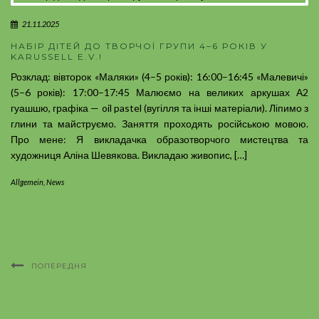
21.11.2025
НАБІР ДІТЕЙ ДО ТВОРЧОЇ ГРУПИ 4–6 РОКІВ У
KARUSSELL E.V.!
Розклад: вівторок «Маляки» (4–5 років): 16:00–16:45 «Малевичі»
(5–6 років): 17:00–17:45 Малюємо на великих аркушах А2
гуашшю, графіка — oil pastel (вугілля та інші матеріали). Ліпимо з
глини та майструємо. Заняття проходять російською мовою.
Про мене: Я викладачка образотворчого мистецтва та
художниця Аліна Шевякова. Викладаю живопис, […]
Allgemein
,
News
ПОПЕРЕДНЯ