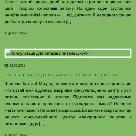
Dance, яка об’єднала дітей та підлітків із різних танцювальних
шкіл і творчих колективів регіону. На одній сцені зустрілися
найрізноманітніші напрямки — від дитячого й народного танцю
до балету, хіп-хопу та сучасної […]
Allgemein
,
News
06.05.2026
КОНСУЛЬТАЦІЇ ДЛЯ БАТЬКІВ З ПИТАНЬ ШКОЛИ
Шановні батьки! Ми раді повідомити вам, що наша організація
«Karussell e.V.» відтепер відкриває консультаційний центр з усіх
питань, пов’язаних зі школою. Підтримку вам надаватиме
членкиня нашого правління та викладачка гімназії Heinrich-
Hertz-Gymnasium Наталія Гвоздовська. Ви можете звертатися до
нашого консультаційного центру електронною поштою з
питаннями щодо […]
Allgemein
,
News