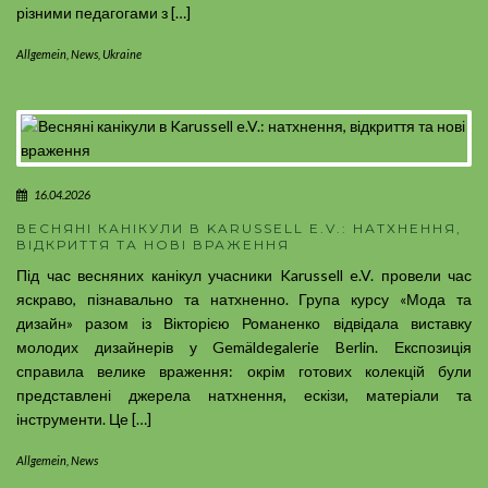
різними педагогами з […]
Allgemein
,
News
,
Ukraine
16.04.2026
ВЕСНЯНІ КАНІКУЛИ В KARUSSELL E.V.: НАТХНЕННЯ,
ВІДКРИТТЯ ТА НОВІ ВРАЖЕННЯ
Під час весняних канікул учасники Karussell e.V. провели час
яскраво, пізнавально та натхненно. Група курсу «Мода та
дизайн» разом із Вікторією Романенко відвідала виставку
молодих дизайнерів у Gemäldegalerie Berlin. Експозиція
справила велике враження: окрім готових колекцій були
представлені джерела натхнення, ескізи, матеріали та
інструменти. Це […]
Allgemein
,
News