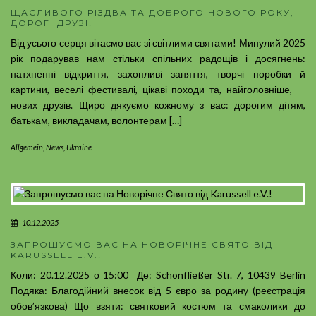
ЩАСЛИВОГО РІЗДВА ТА ДОБРОГО НОВОГО РОКУ,
ДОРОГІ ДРУЗІ!
Від усього серця вітаємо вас зі світлими святами! Минулий 2025
рік подарував нам стільки спільних радощів і досягнень:
натхненні відкриття, захопливі заняття, творчі поробки й
картини, веселі фестивалі, цікаві походи та, найголовніше, —
нових друзів. Щиро дякуємо кожному з вас: дорогим дітям,
батькам, викладачам, волонтерам […]
Allgemein
,
News
,
Ukraine
10.12.2025
ЗАПРОШУЄМО ВАС НА НОВОРІЧНЕ СВЯТО ВІД
KARUSSELL E.V.!
Коли: 20.12.2025 о 15:00 ️ Де: Schönfließer Str. 7, 10439 Berlin
Подяка: Благодійний внесок від 5 євро за родину (реєстрація
обов’язкова) Що взяти: святковий костюм та смаколики до