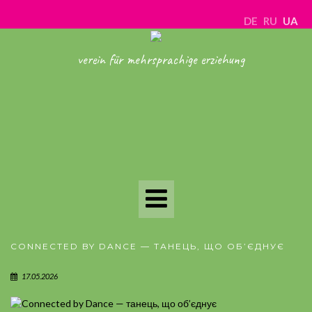
DE
RU
UA
verein für mehrsprachige erziehung
Toggle
Navigation
CONNECTED BY DANCE — ТАНЕЦЬ, ЩО ОБ’ЄДНУЄ
17.05.2026