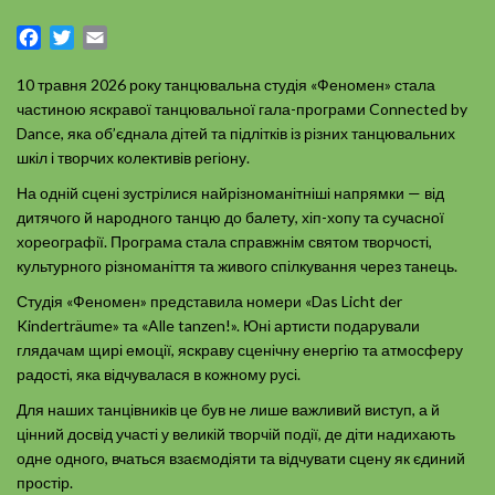
Facebook
Twitter
Email
10 травня 2026 року танцювальна студія «Феномен» стала
частиною яскравої танцювальної гала-програми Connected by
Dance, яка об’єднала дітей та підлітків із різних танцювальних
шкіл і творчих колективів регіону.
На одній сцені зустрілися найрізноманітніші напрямки — від
дитячого й народного танцю до балету, хіп-хопу та сучасної
хореографії. Програма стала справжнім святом творчості,
культурного різноманіття та живого спілкування через танець.
Студія «Феномен» представила номери «Das Licht der
Kinderträume» та «Alle tanzen!». Юні артисти подарували
глядачам щирі емоції, яскраву сценічну енергію та атмосферу
радості, яка відчувалася в кожному русі.
Для наших танцівників це був не лише важливий виступ, а й
цінний досвід участі у великій творчій події, де діти надихають
одне одного, вчаться взаємодіяти та відчувати сцену як єдиний
простір.