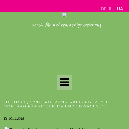
DE
RU
UA
verein für mehrsprachige erziehung
Toggle
Navigation
(DEUTSCH) SYNCHROTRONSTRAHLUNG: PHYSIK-
VORTRAG FÜR KINDER 13+ UND ERWACHSENE
05.11.2016