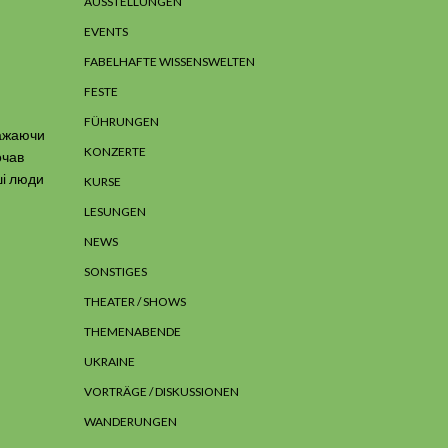
AUSSTELLUNGEN
EVENTS
FABELHAFTE WISSENSWELTEN
FESTE
FÜHRUNGEN
бажаючи
KONZERTE
очав
ші люди
KURSE
LESUNGEN
NEWS
SONSTIGES
THEATER / SHOWS
THEMENABENDE
UKRAINE
VORTRÄGE / DISKUSSIONEN
WANDERUNGEN