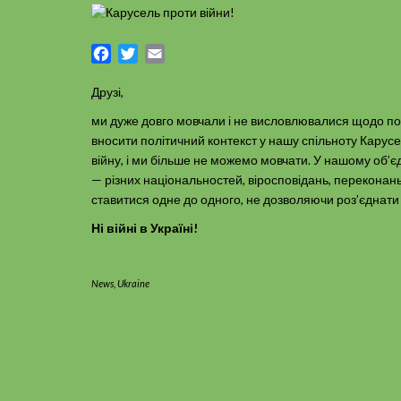
Facebook
Twitter
Email
Друзі,
ми дуже довго мовчали і не висловлювалися щодо пол
вносити політичний контекст у нашу спільноту Карусе
війну, і ми більше не можемо мовчати. У нашому об’є
— різних національностей, віросповідань, переконань
ставитися одне до одного, не дозволяючи роз’єднати
Ні війні в Україні!
News
,
Ukraine