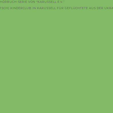
HÖRBUCH-SERIE VON “KARUSSELL E.V.”
TSCH) KINDERCLUB IN KARUSSELL FÜR GEFLÜCHTETE AUS DER UKR