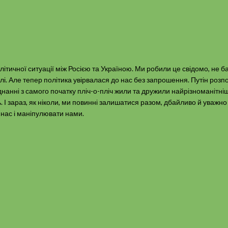
ітичної ситуації між Росією та Україною. Ми робили це свідомо, не 
лі. Але тепер політика увірвалася до нас без запрошення. Путін розп
днанні з самого початку пліч-о-пліч жили та дружили найрізноманітні
. І зараз, як ніколи, ми повинні залишатися разом, дбайливо й уважно
 нас і маніпулювати нами.