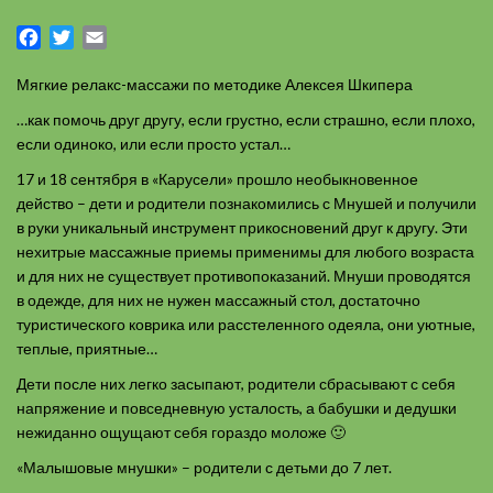
Facebook
Twitter
Email
Мягкие релакс-массажи по методике Алексея Шкипера
…как помочь друг другу, если грустно, если страшно, если плохо,
если одиноко, или если просто устал…
17 и 18 сентября в «Карусели» прошло необыкновенное
действо – дети и родители познакомились с Мнушей и получили
в руки уникальный инструмент прикосновений друг к другу. Эти
нехитрые массажные приемы применимы для любого возраста
и для них не существует противопоказаний. Мнуши проводятся
в одежде, для них не нужен массажный стол, достаточно
туристического коврика или расстеленного одеяла, они уютные,
теплые, приятные…
Дети после них легко засыпают, родители сбрасывают с себя
напряжение и повседневную усталость, а бабушки и дедушки
нежиданно ощущают себя гораздо моложе 🙂
«Малышовые мнушки» – родители с детьми до 7 лет.