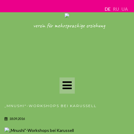
DE
RU
UA
verein für mehrsprachige erziehung
Toggle
Navigation
„MNUSHI“-WORKSHOPS BEI KARUSSELL
18.09.2016