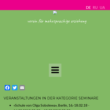
DE
RU
UA
verein für mehrsprachige erziehung
Toggle
Navigation
Facebook
Twitter
Email
VERANSTALTUNGEN IN DER KATEGORIE SEMINARE
«Schule von Olga Sobolewa», Berlin, 16.-18.02.18
-