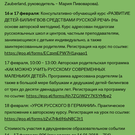
Zauberland, руководитель – Мария Пивоварова).
16 и 17 февраля
: Консультативно-обучающий курс «РАЗВИТИЕ
ДЕТЕЙ-БИЛИНГВОВ СРЕДСТВАМИ РУССКОЙ РЕЧИ» (На
основе авторской методики). Курс адресован педагогам
русскоязычных школ и центров, частным преподавателям,
занимающимся с детьми индивидуально, а также
заинтересованным родителям. Регистрация на курс по ссылке:
https://goo.gl/forms/ECzpmEPW7H1ayaaq1
17 февраля, 10:00 – 13:00: Авторская родительская программа
«КАК МОЖНО УЧИТЬ РУССКОМУ СОВРЕМЕННЫХ
МАЛЕНЬКИХ ДЕТЕЙ». Программа адресована родителям (а
также в большой мере бабушкам и дедушкам) детей-билингвов
от трех до десяти-двенадцати лет. Регистрация на программу
по ссылке:
https://goo.gl/forms/Ah7ZGIW2Y7KSYMbg2
18 февраля: «УРОК РУССКОГО В ГЕРМАНИИ». Практическое
приложение к авторскому курсу. Регистрация на урок по ссылке:
https://goo.gl/forms/zZvi7Hk696sN8C3t1
Стоимость участия в двухдневном образовательном событии
16 – 17 февраля: 90€ (при оплате до 16.01.2018 – 75€).