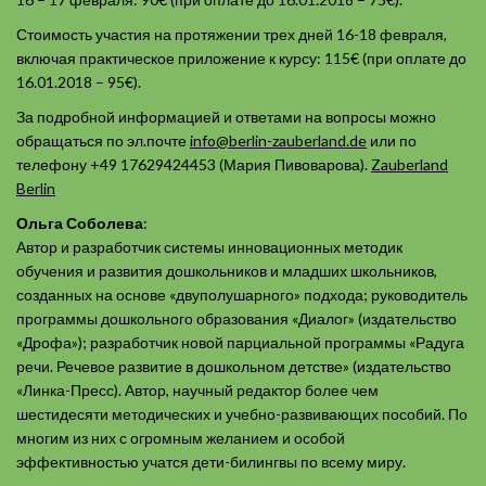
Стоимость участия на протяжении трех дней 16-18 февраля,
включая практическое приложение к курсу: 115€ (при оплате до
16.01.2018 – 95€).
За подробной информацией и ответами на вопросы можно
обращаться по эл.почте
info@berlin-zauberland.de
или по
телефону +49 17629424453 (Мария Пивоварова).
Zauberland
Berlin
Ольга Соболева
:
Автор и разработчик системы инновационных методик
обучения и развития дошкольников и младших школьников,
созданных на основе «двуполушарного» подхода; руководитель
программы дошкольного образования «Диалог» (издательство
«Дрофа»); разработчик новой парциальной программы «Радуга
речи. Речевое развитие в дошкольном детстве» (издательство
«Линка-Пресс). Автор, научный редактор более чем
шестидесяти методических и учебно-развивающих пособий. По
многим из них с огромным желанием и особой
эффективностью учатся дети-билингвы по всему миру.