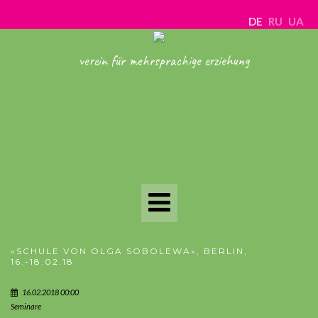
DE
RU
UA
verein für mehrsprachige erziehung
Toggle
Navigation
«SCHULE VON OLGA SOBOLEWA», BERLIN,
16.-18.02.18
16.02.2018 00:00
Seminare