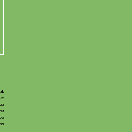
Ы:
не
за
ли
ой
ах