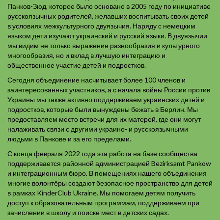
Панков-Зюд, которое было основано в 2005 году по инициативе
русскоязычных родителей, желавших воспитывать своих детей
в условиях межкультурного двуязычия. Наряду с немецким
языком дети изучают украинский и русский языки. В двуязычии
мы видим не только выражение разнообразия и культурного
многообразия, но и вклад в лучшую интеграцию и
общественное участие детей и подростков.
Сегодня объединение насчитывает более 100 членов и
заинтересованных участников, а с начала войны России против
Украины мы также активно поддерживаем украинских детей и
подростков, которые были вынуждены бежать в Берлин. Мы
предоставляем место встречи для их матерей, где они могут
налаживать связи с другими украино- и русскоязычными
людьми в Панкове и за его пределами.
С конца февраля 2022 года эта работа на базе сообщества
поддерживается районной администрацией Bezirksamt Pankow
и интеграционным бюро. В помещениях нашего объединения
многие волонтёры создают безопасное пространство для детей
в рамках KinderClub Ukraine. Мы помогаем детям получить
доступ к образовательным программам, поддерживаем при
зачислении в школу и поиске мест в детских садах.