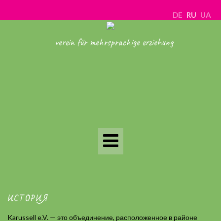
DE
RU
UA
verein für mehrsprachige erziehung
Toggle
Navigation
ИСТОРИЯ
Karussell e.V. — это объединение, расположенное в районе