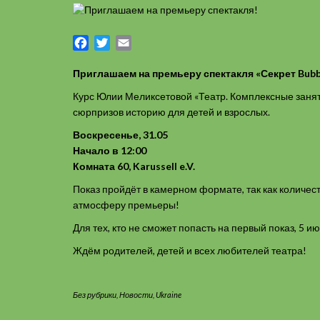
Facebook
Twitter
Email
Приглашаем на премьеру спектакля «Секрет Bubbl
Курс Юлии Меликсетовой «Театр. Комплексные занят
сюрпризов историю для детей и взрослых.
Воскресенье, 31.05
Начало в 12:00
Комната 60, Karussell e.V.
Показ пройдёт в камерном формате, так как количест
атмосферу премьеры!
Для тех, кто не сможет попасть на первый показ, 5 и
Ждём родителей, детей и всех любителей театра!
Без рубрики
,
Новости
,
Ukraine