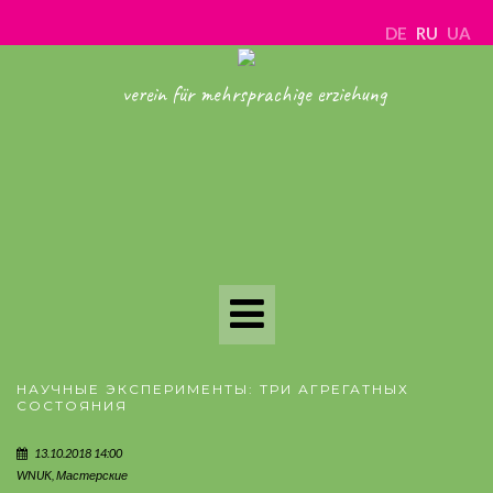
DE
RU
UA
verein für mehrsprachige erziehung
Toggle
Navigation
НАУЧНЫЕ ЭКСПЕРИМЕНТЫ: ТРИ АГРЕГАТНЫХ
СОСТОЯНИЯ
13.10.2018 14:00
WNUK
,
Мастерские