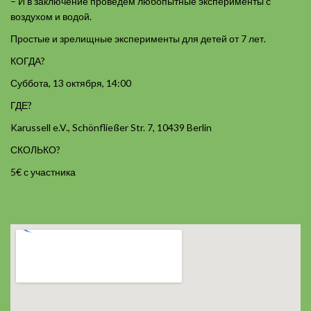
– И в заключение проведём любопытные эксперименты с
воздухом и водой.
Простые и зрелищные эксперименты для детей от 7 лет.
КОГДА?
Суббота, 13 октября, 14:00
ГДЕ?
Karussell e.V., Schönfließer Str. 7, 10439 Berlin
СКОЛЬКО?
5€ с участника