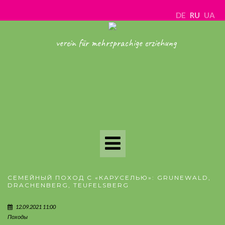
DE
RU
UA
verein für mehrsprachige erziehung
Toggle
Navigation
СЕМЕЙНЫЙ ПОХОД С «КАРУСЕЛЬЮ»: GRUNEWALD,
DRACHENBERG, TEUFELSBERG
12.09.2021 11:00
Походы